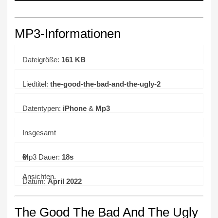
MP3-Informationen
Dateigröße:
161 KB
Liedtitel:
the-good-the-bad-and-the-ugly-2
Datentypen:
iPhone
&
Mp3
Insgesamt
6
Mp3 Dauer:
18s
Ansichten.
Datum:
April 2022
The Good The Bad And The Ugly