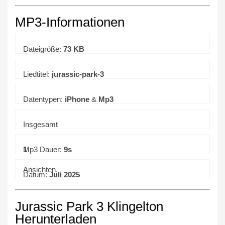
MP3-Informationen
Dateigröße:
73 KB
Liedtitel:
jurassic-park-3
Datentypen:
iPhone
&
Mp3
Insgesamt
1
Mp3 Dauer:
9s
Ansichten.
Datum:
Juli 2025
Jurassic Park 3 Klingelton
Herunterladen