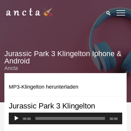
Jurassic Park 3 Klingelton Iphone &
Android
Ancta
MP3-Klingelton herunterladen
Jurassic Park 3 Klingelton
We use cookies to enhance your experience. By continuing to
visit this site you agree to our use of cookies.
Privacy Policy
00:00
00:00
Close