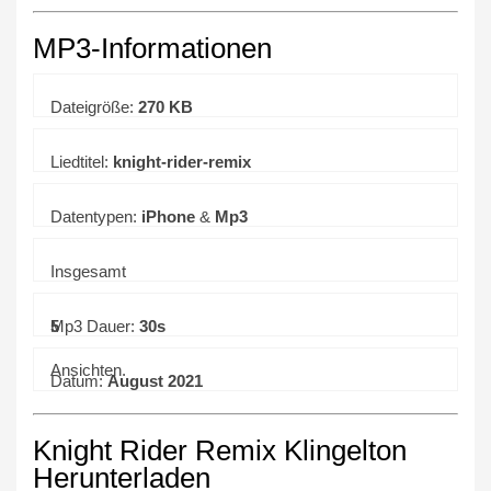
MP3-Informationen
Dateigröße:
270 KB
Liedtitel:
knight-rider-remix
Datentypen:
iPhone
&
Mp3
Insgesamt
5
Mp3 Dauer:
30s
Ansichten.
Datum:
August 2021
Knight Rider Remix Klingelton
Herunterladen