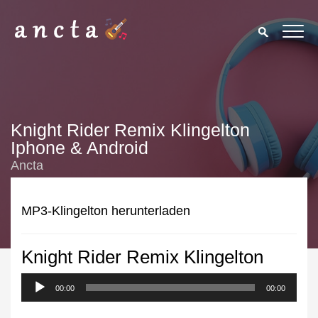
Knight Rider Remix Klingelton
Iphone & Android
Ancta
MP3-Klingelton herunterladen
Knight Rider Remix Klingelton
We use cookies to enhance your experience. By continuing to
visit this site you agree to our use of cookies.
Privacy Policy
00:00
00:00
Close