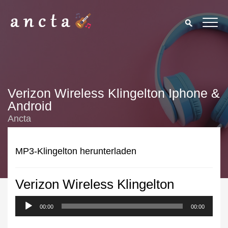
Verizon Wireless Klingelton Iphone &
Android
Ancta
MP3-Klingelton herunterladen
Verizon Wireless Klingelton
We use cookies to enhance your experience. By continuing to
visit this site you agree to our use of cookies.
Privacy Policy
00:00
00:00
Close