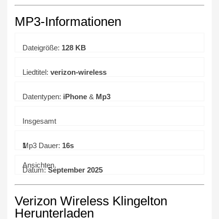
MP3-Informationen
Dateigröße:
128 KB
Liedtitel:
verizon-wireless
Datentypen:
iPhone
&
Mp3
Insgesamt
1
Mp3 Dauer:
16s
Ansichten.
Datum:
September 2025
Verizon Wireless Klingelton
Herunterladen