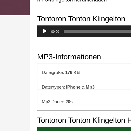
Tontoron Tonton Klingelton
We use cookies to enhance your 
00:00
MP3-Informationen
Dateigröße:
176 KB
Datentypen:
iPhone
&
Mp3
Mp3 Dauer:
20s
Tontoron Tonton Klingelton 