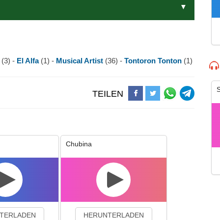
r
(3) -
El Alfa
(1) -
Musical Artist
(36) -
Tontoron Tonton
(1)
S
TEILEN
Chubina
TERLADEN
HERUNTERLADEN