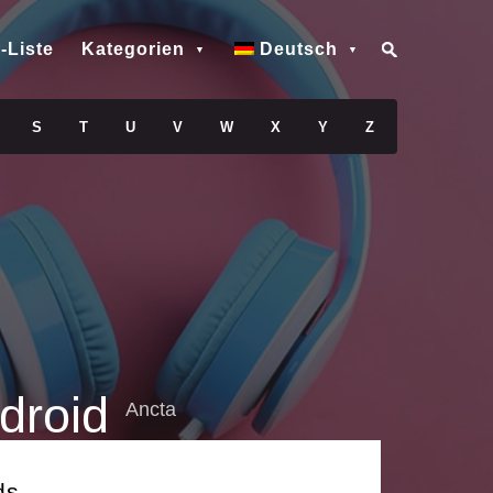
-Liste
Kategorien
Deutsch
S
T
U
V
W
X
Y
Z
droid
Ancta
ds