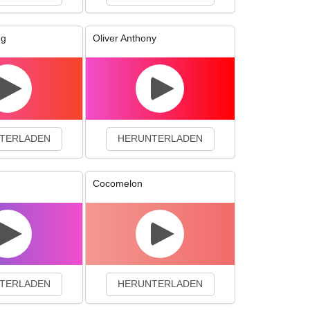
ng
Oliver Anthony
TERLADEN
HERUNTERLADEN
Cocomelon
TERLADEN
HERUNTERLADEN