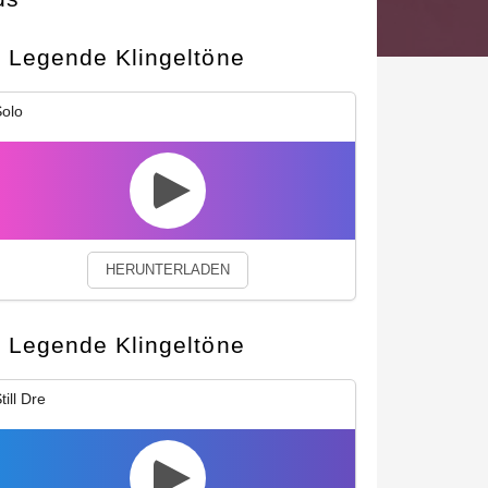
Legende Klingeltöne
okies.
Privacy Policy
Close
olo
HERUNTERLADEN
Legende Klingeltöne
till Dre