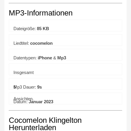
MP3-Informationen
Dateigröße:
85 KB
Liedtitel:
cocomelon
Datentypen:
iPhone
&
Mp3
Insgesamt
5
Mp3 Dauer:
9s
Ansichten.
Datum:
Januar 2023
Cocomelon Klingelton
Herunterladen