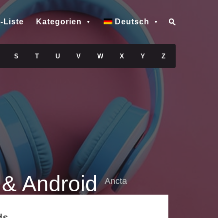
-Liste
Kategorien
Deutsch
S
T
U
V
W
X
Y
Z
 & Android
Ancta
ds