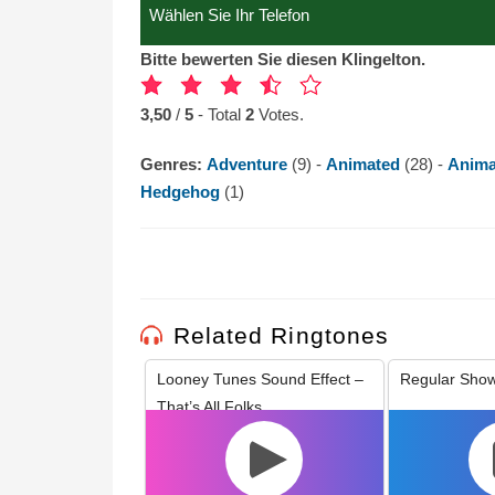
Bitte bewerten Sie diesen Klingelton.
3,50
/
5
- Total
2
Votes.
Genres:
Adventure
(9) -
Animated
(28) -
Anima
Hedgehog
(1)
Related Ringtones
Looney Tunes Sound Effect –
Regular Sho
That’s All Folks