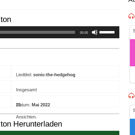
ton
experience. By continuing to visit this site you agree to our use of co
S
00:00
Liedtitel:
sonic-the-hedgehog
Insgesamt
21
Datum:
Mai 2022
S
Ansichten.
ton Herunterladen