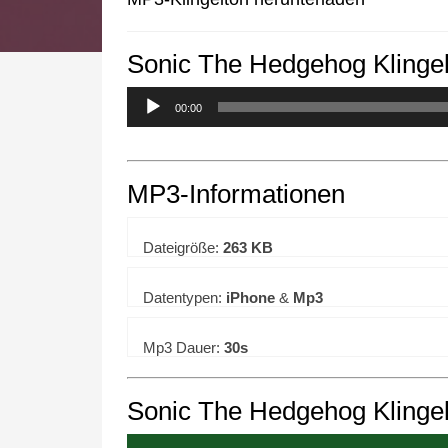
Sonic The Hedgehog Klingel
We use cookies to enhance your 
00:00
MP3-Informationen
Dateigröße:
263 KB
Datentypen:
iPhone
&
Mp3
Mp3 Dauer:
30s
Sonic The Hedgehog Klingel