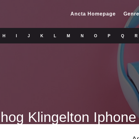
Ancta Homepage
Genre
H
I
J
K
L
M
N
O
P
Q
R
og Klingelton Iphone
A