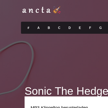
#
A
B
C
D
E
F
G
Sonic The Hedgeh
MP3-Klingelton herunterladen