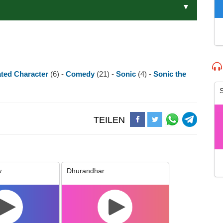
ted Character
(6) -
Comedy
(21) -
Sonic
(4) -
Sonic the
S
TEILEN
w
Dhurandhar