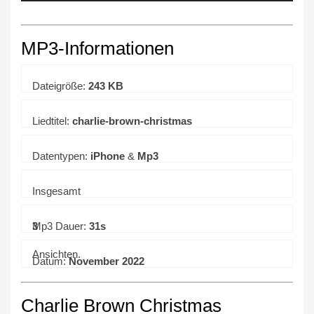
MP3-Informationen
Dateigröße:
243 KB
Liedtitel:
charlie-brown-christmas
Datentypen:
iPhone
&
Mp3
Insgesamt
3
Mp3 Dauer:
31s
Ansichten.
Datum:
November 2022
Charlie Brown Christmas