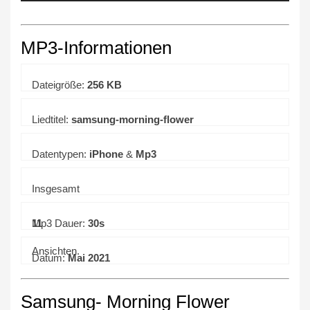
MP3-Informationen
Dateigröße:
256 KB
Liedtitel:
samsung-morning-flower
Datentypen:
iPhone
&
Mp3
Insgesamt
11
Mp3 Dauer:
30s
Ansichten.
Datum:
Mai 2021
Samsung- Morning Flower