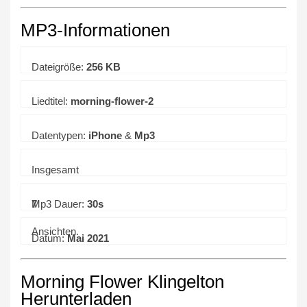
MP3-Informationen
Dateigröße:
256 KB
Liedtitel:
morning-flower-2
Datentypen:
iPhone
&
Mp3
Insgesamt
7
Mp3 Dauer:
30s
Ansichten.
Datum:
Mai 2021
Morning Flower Klingelton
Herunterladen