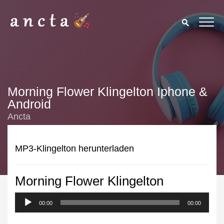
Morning Flower Klingelton Iphone &
Android
Ancta
MP3-Klingelton herunterladen
Morning Flower Klingelton
We use cookies to enhance your experience. By continuing to
visit this site you agree to our use of cookies.
Privacy Policy
00:00
00:00
Close