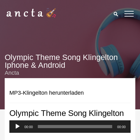
Olympic Theme Song Klingelton
Iphone & Android
Ancta
MP3-Klingelton herunterladen
Olympic Theme Song Klingelton
We use cookies to enhance your experience. By continuing to
visit this site you agree to our use of cookies.
Privacy Policy
00:00
00:00
Close