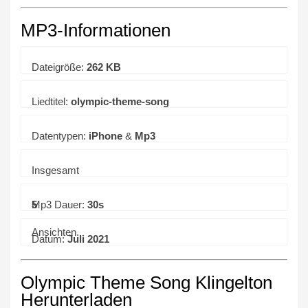
MP3-Informationen
Dateigröße:
262 KB
Liedtitel:
olympic-theme-song
Datentypen:
iPhone
&
Mp3
Insgesamt
5
Mp3 Dauer:
30s
Ansichten.
Datum:
Juli 2021
Olympic Theme Song Klingelton
Herunterladen