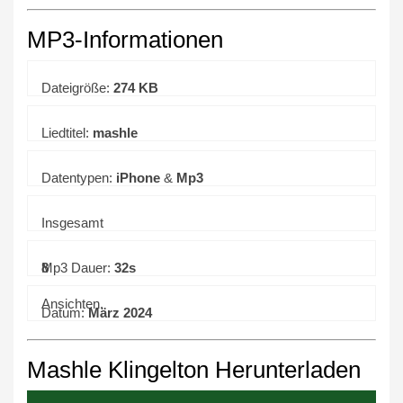
MP3-Informationen
Dateigröße:
274 KB
Liedtitel:
mashle
Datentypen:
iPhone
&
Mp3
Insgesamt
8
Mp3 Dauer:
32s
Ansichten.
Datum:
März 2024
Mashle Klingelton Herunterladen