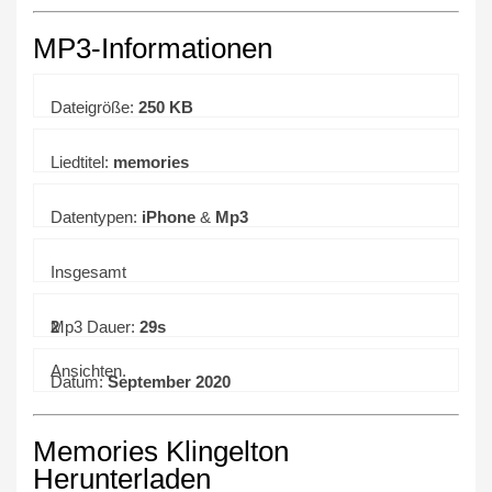
MP3-Informationen
Dateigröße:
250 KB
Liedtitel:
memories
Datentypen:
iPhone
&
Mp3
Insgesamt
2
Mp3 Dauer:
29s
Ansichten.
Datum:
September 2020
Memories Klingelton
Herunterladen