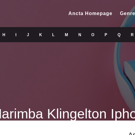
Ancta Homepage
Genre
H
I
J
K
L
M
N
O
P
Q
R
rimba Klingelton Iph
A