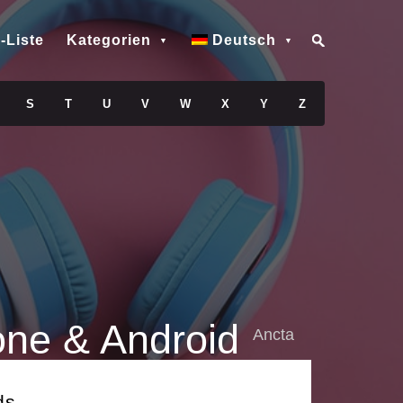
-Liste
Kategorien
Deutsch
S
T
U
V
W
X
Y
Z
one & Android
Ancta
ds