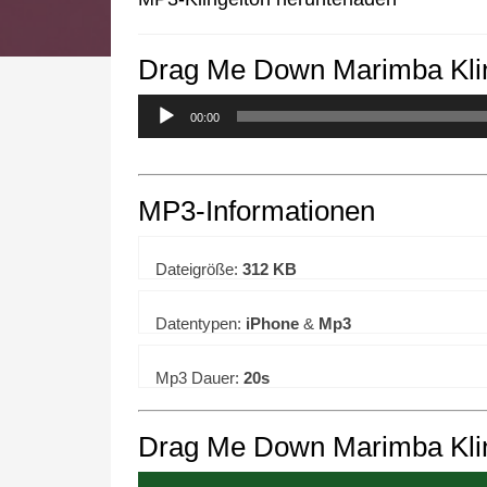
Drag Me Down Marimba Kli
We use cookies to enhance your 
00:00
MP3-Informationen
Dateigröße:
312 KB
Datentypen:
iPhone
&
Mp3
Mp3 Dauer:
20s
Drag Me Down Marimba Klin