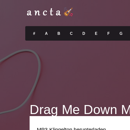
#
A
B
C
D
E
F
G
Drag Me Down Ma
MP3-Klingelton herunterladen