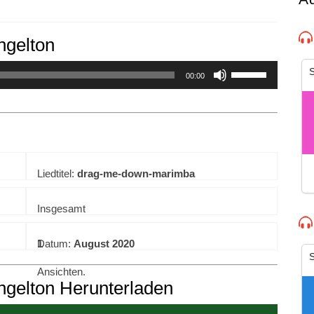
ngelton
experience. By continuing to visit this site you agree to our use of co
S
00:00
Liedtitel:
drag-me-down-marimba
Insgesamt
1
Datum:
August 2020
S
Ansichten.
gelton Herunterladen