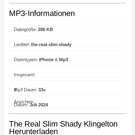
MP3-Informationen
Dateigröße:
286 KB
Liedtitel:
the-real-slim-shady
Datentypen:
iPhone
&
Mp3
Insgesamt
3
Mp3 Dauer:
33s
Ansichten.
Datum:
Juli 2024
The Real Slim Shady Klingelton
Herunterladen