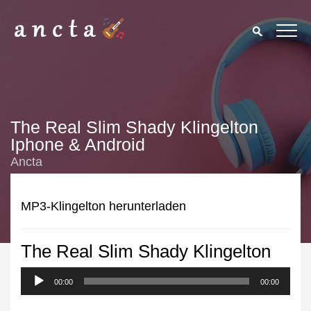
The Real Slim Shady Klingelton
Iphone & Android
Ancta
MP3-Klingelton herunterladen
The Real Slim Shady Klingelton
We use cookies to enhance your experience. By continuing to
visit this site you agree to our use of cookies.
Privacy Policy
00:00
00:00
Close