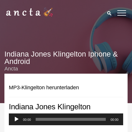
Indiana Jones Klingelton Iphone &
Android
Ancta
MP3-Klingelton herunterladen
Indiana Jones Klingelton
We use cookies to enhance your experience. By continuing to
visit this site you agree to our use of cookies.
Privacy Policy
00:00
00:00
Close