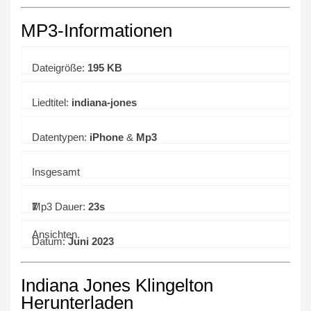
MP3-Informationen
Dateigröße:
195 KB
Liedtitel:
indiana-jones
Datentypen:
iPhone
&
Mp3
Insgesamt
7
Mp3 Dauer:
23s
Ansichten.
Datum:
Juni 2023
Indiana Jones Klingelton
Herunterladen