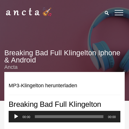
Breaking Bad Full Klingelton Iphone
& Android
Ancta
MP3-Klingelton herunterladen
Breaking Bad Full Klingelton
We use cookies to enhance your experience. By continuing to
visit this site you agree to our use of cookies.
Privacy Policy
00:00
00:00
Close