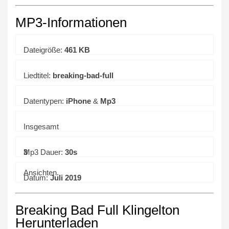
MP3-Informationen
Dateigröße:
461 KB
Liedtitel:
breaking-bad-full
Datentypen:
iPhone
&
Mp3
Insgesamt
3
Mp3 Dauer:
30s
Ansichten.
Datum:
Juli 2019
Breaking Bad Full Klingelton
Herunterladen