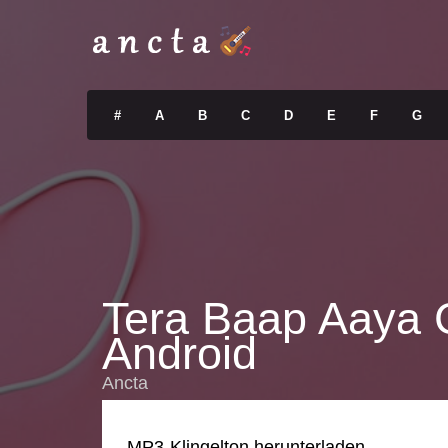
#
A
B
C
D
E
F
G
Tera Baap Aaya 
Android
Ancta
MP3-Klingelton herunterladen