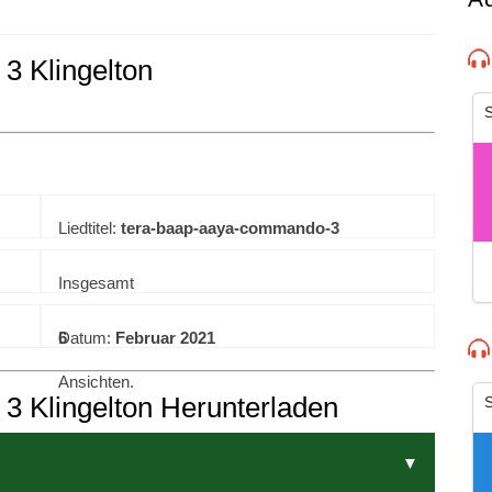
 Klingelton
experience. By continuing to visit this site you agree to our use of co
S
Liedtitel:
tera-baap-aaya-commando-3
Insgesamt
6
Datum:
Februar 2021
Ansichten.
 Klingelton Herunterladen
S