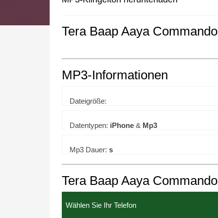
Tera Baap Aaya Commando 3
We use cookies to enhance your 
MP3-Informationen
Dateigröße:
Datentypen:
iPhone
&
Mp3
Mp3 Dauer:
s
Tera Baap Aaya Commando 3