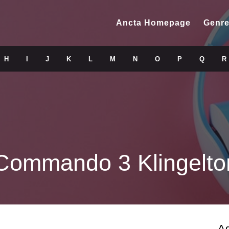
Ancta Homepage
Genre
H
I
J
K
L
M
N
O
P
Q
R
Commando 3 Klingelto
A