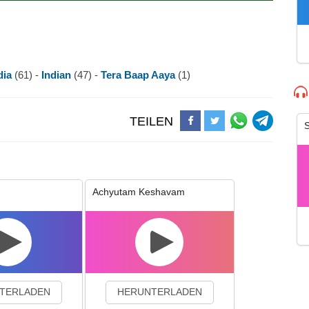
dia
(61) -
Indian
(47) -
Tera Baap Aaya
(1)
TEILEN
S
Achyutam Keshavam
TERLADEN
HERUNTERLADEN