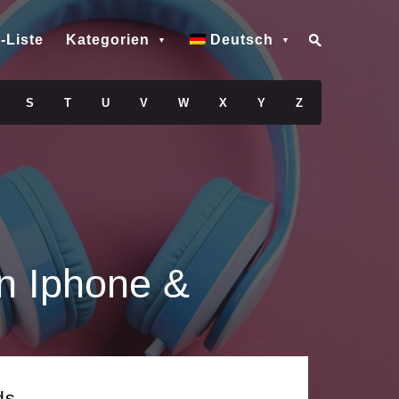
-Liste
Kategorien
Deutsch
S
T
U
V
W
X
Y
Z
n Iphone &
ds