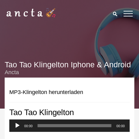
Tao Tao Klingelton Iphone & Android
Ancta
MP3-Klingelton herunterladen
Tao Tao Klingelton
We use cookies to enhance your experience. By continuing to
visit this site you agree to our use of cookies.
Privacy Policy
00:00
00:00
Close