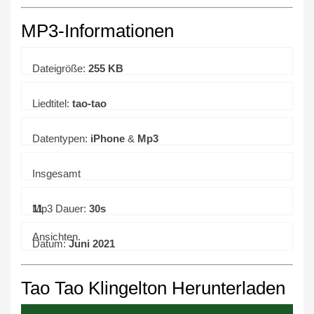
MP3-Informationen
Dateigröße:
255 KB
Liedtitel:
tao-tao
Datentypen:
iPhone
&
Mp3
Insgesamt
11
Mp3 Dauer:
30s
Ansichten.
Datum:
Juni 2021
Tao Tao Klingelton Herunterladen