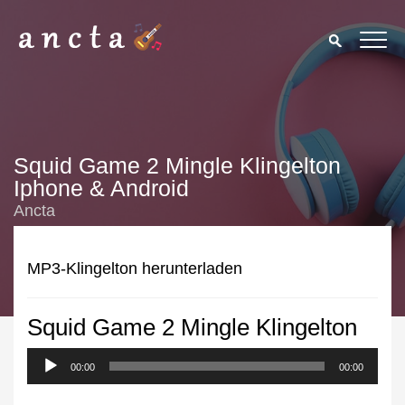
Squid Game 2 Mingle Klingelton
Iphone & Android
Ancta
MP3-Klingelton herunterladen
Squid Game 2 Mingle Klingelton
We use cookies to enhance your experience. By continuing to
visit this site you agree to our use of cookies.
Privacy Policy
00:00
00:00
Close