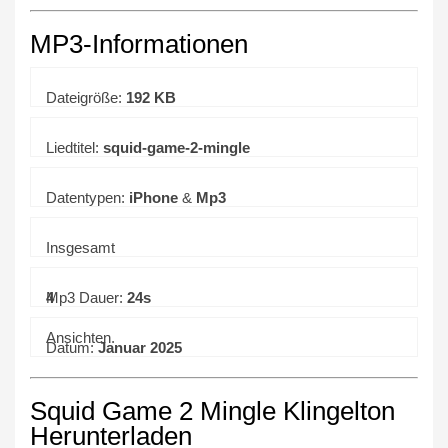
MP3-Informationen
Dateigröße:
192 KB
Liedtitel:
squid-game-2-mingle
Datentypen:
iPhone
&
Mp3
Insgesamt
4
Mp3 Dauer:
24s
Ansichten.
Datum:
Januar 2025
Squid Game 2 Mingle Klingelton
Herunterladen