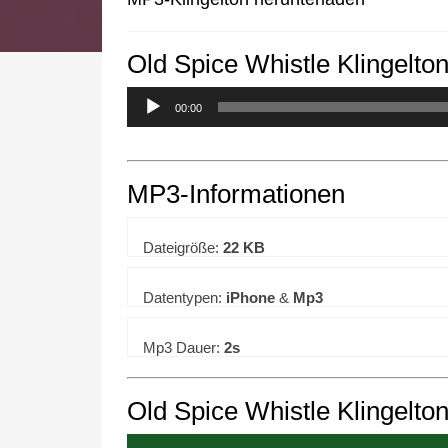
Old Spice Whistle Klingelto
We use cookies to enhance your 
00:00
MP3-Informationen
Dateigröße:
22 KB
Datentypen:
iPhone
&
Mp3
Mp3 Dauer:
2s
Old Spice Whistle Klingelto