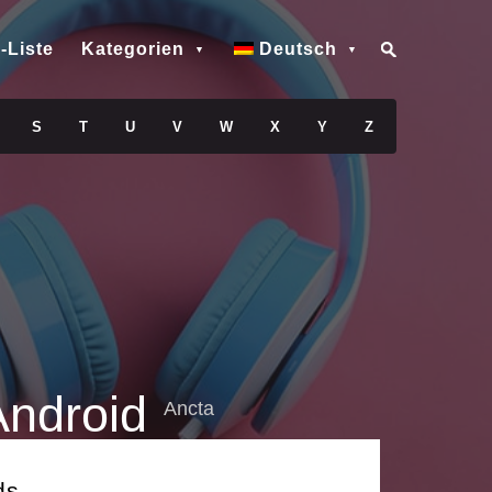
-Liste
Kategorien
Deutsch
S
T
U
V
W
X
Y
Z
Android
Ancta
ds