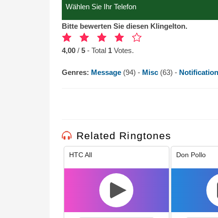
Bitte bewerten Sie diesen Klingelton.
4,00
/
5
- Total
1
Votes.
Genres:
Message
(94) -
Misc
(63) -
Notificatio
Related Ringtones
HTC All
Don Pollo