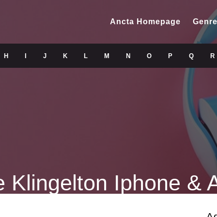
Ancta Homepage
Genre
H
I
J
K
L
M
N
O
P
Q
R
e Klingelton Iphone & 
A