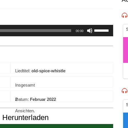
n
experience. By continuing to visit this site you agree to our use of co
S
00:00
Liedtitel:
old-spice-whistle
Insgesamt
2
Datum:
Februar 2022
S
Ansichten.
n Herunterladen