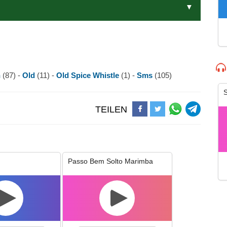
n
(87) -
Old
(11) -
Old Spice Whistle
(1) -
Sms
(105)
S
TEILEN
Passo Bem Solto Marimba