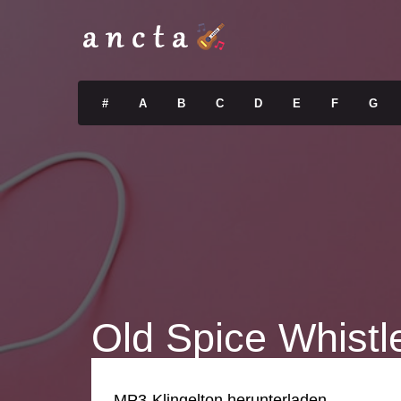
#
A
B
C
D
E
F
G
Old Spice Whistl
MP3-Klingelton herunterladen