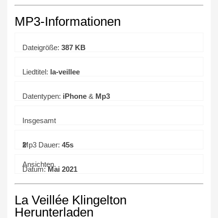
MP3-Informationen
Dateigröße:
387 KB
Liedtitel:
la-veillee
Datentypen:
iPhone
&
Mp3
Insgesamt
2
Mp3 Dauer:
45s
Ansichten.
Datum:
Mai 2021
La Veillée Klingelton
Herunterladen