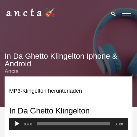
In Da Ghetto Klingelton Iphone &
Android
Ancta
MP3-Klingelton herunterladen
In Da Ghetto Klingelton
We use cookies to enhance your experience. By continuing to
visit this site you agree to our use of cookies.
Privacy Policy
00:00
00:00
Close