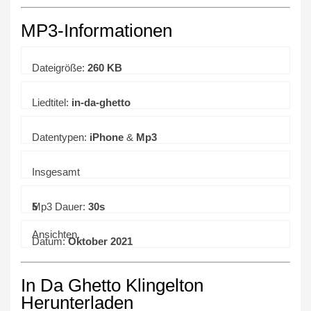
MP3-Informationen
Dateigröße:
260 KB
Liedtitel:
in-da-ghetto
Datentypen:
iPhone
&
Mp3
Insgesamt
5
Mp3 Dauer:
30s
Ansichten.
Datum:
Oktober 2021
In Da Ghetto Klingelton
Herunterladen