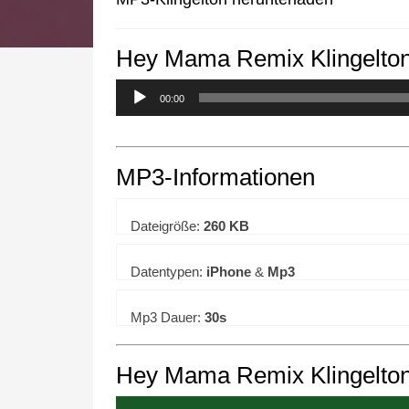
Hey Mama Remix Klingelto
We use cookies to enhance your 
00:00
MP3-Informationen
Dateigröße:
260 KB
Datentypen:
iPhone
&
Mp3
Mp3 Dauer:
30s
Hey Mama Remix Klingelton