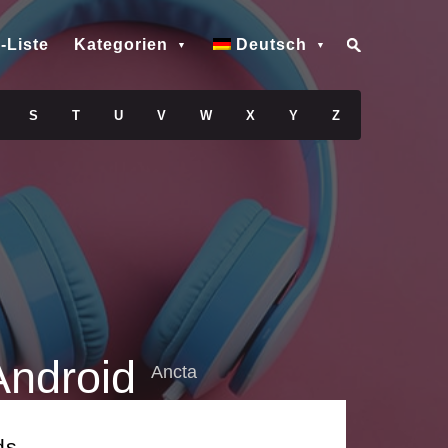
-Liste
Kategorien
Deutsch
S
T
U
V
W
X
Y
Z
Android
Ancta
ds