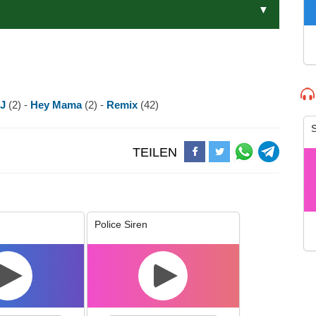
DJ
(2) -
Hey Mama
(2) -
Remix
(42)
S
TEILEN
Police Siren