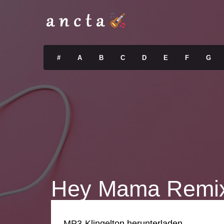
#
A
B
C
D
E
F
G
Hey Mama Remix 
MP3-Klingelton herunterladen