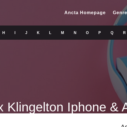
Ancta Homepage
Genre
H
I
J
K
L
M
N
O
P
Q
R
Klingelton Iphone & 
A