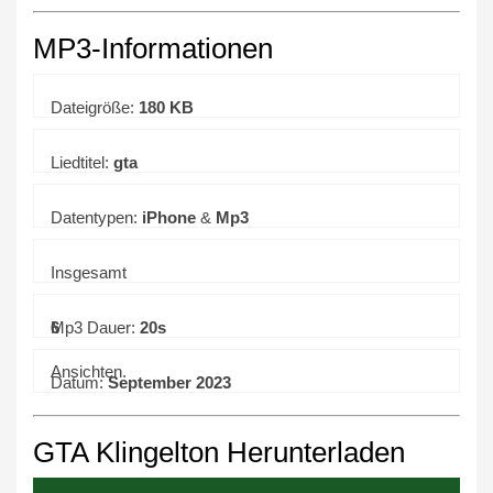
MP3-Informationen
Dateigröße:
180 KB
Liedtitel:
gta
Datentypen:
iPhone
&
Mp3
Insgesamt
6
Mp3 Dauer:
20s
Ansichten.
Datum:
September 2023
GTA Klingelton Herunterladen