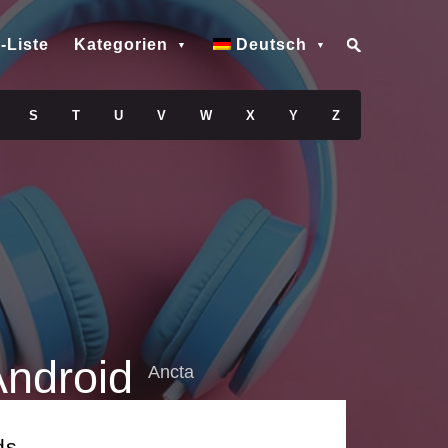
-Liste
Kategorien
Deutsch
S
T
U
V
W
X
Y
Z
Android
Ancta
ds