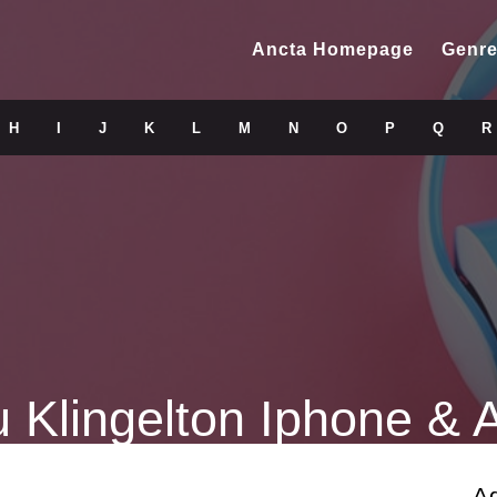
Ancta Homepage
Genre
H
I
J
K
L
M
N
O
P
Q
R
 Klingelton Iphone & 
A