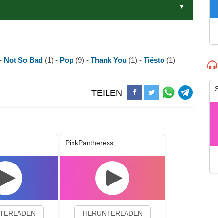
 -
Not So Bad
(1) -
Pop
(9) -
Thank You
(1) -
Tiësto
(1)
S
TEILEN
PinkPantheress
TERLADEN
HERUNTERLADEN