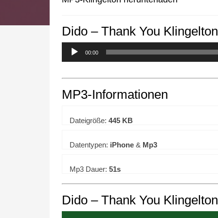
Dido – Thank You Klingelton
We use cookies to enhance your 
00:00
MP3-Informationen
Dateigröße:
445 KB
Datentypen:
iPhone
&
Mp3
Mp3 Dauer:
51s
Dido – Thank You Klingelto