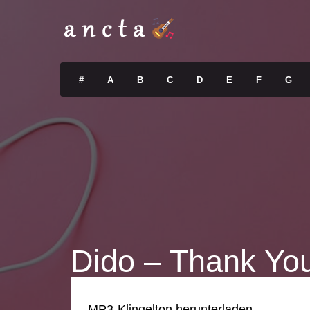
#
A
B
C
D
E
F
G
Dido – Thank You
MP3-Klingelton herunterladen