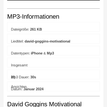
MP3-Informationen
Dateigröße:
261 KB
Liedtitel:
david-goggins-motivational
Datentypen:
iPhone
&
Mp3
Insgesamt
23
Mp3 Dauer:
30s
Ansichten.
Datum:
Januar 2024
David Goggins Motivational