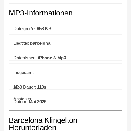
MP3-Informationen
Dateigröße:
953 KB
Liedtitel:
barcelona
Datentypen:
iPhone
&
Mp3
Insgesamt
25
Mp3 Dauer:
110s
Ansichten.
Datum:
Mai 2025
Barcelona Klingelton
Herunterladen